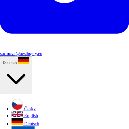
sormova@aesthgery.eu
Deutsch
Česky
English
Deutsch