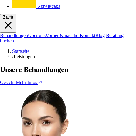
Українська
Zavřít
Behandlungen
Über uns
Vorher & nachher
Kontakt
Blog
Beratung
buchen
Startseite
›
Leistungen
Unsere Behandlungen
Gesicht
Mehr Infos