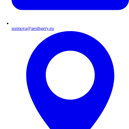
sormova@aesthgery.eu