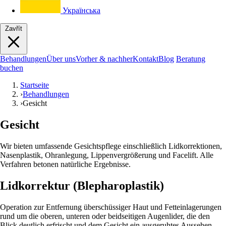
Українська
Zavřít
Behandlungen
Über uns
Vorher & nachher
Kontakt
Blog
Beratung
buchen
Startseite
›
Behandlungen
›
Gesicht
Gesicht
Wir bieten umfassende Gesichtspflege einschließlich Lidkorrektionen,
Nasenplastik, Ohranlegung, Lippenvergrößerung und Facelift. Alle
Verfahren betonen natürliche Ergebnisse.
Lidkorrektur (Blepharoplastik)
Operation zur Entfernung überschüssiger Haut und Fetteinlagerungen
rund um die oberen, unteren oder beidseitigen Augenlider, die den
Blick deutlich erfrischt und dem Gesicht ein ausgeruhtes Aussehen