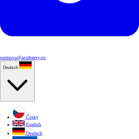
sormova@aesthgery.eu
Deutsch
Česky
English
Deutsch