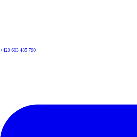
+420 603 485 790