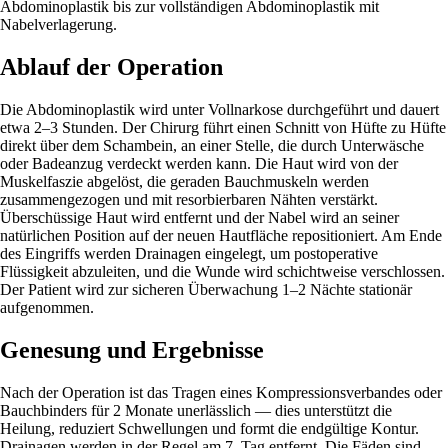
Abdominoplastik bis zur vollständigen Abdominoplastik mit
Nabelverlagerung.
Ablauf der Operation
Die Abdominoplastik wird unter Vollnarkose durchgeführt und dauert
etwa 2–3 Stunden. Der Chirurg führt einen Schnitt von Hüfte zu Hüfte
direkt über dem Schambein, an einer Stelle, die durch Unterwäsche
oder Badeanzug verdeckt werden kann. Die Haut wird von der
Muskelfaszie abgelöst, die geraden Bauchmuskeln werden
zusammengezogen und mit resorbierbaren Nähten verstärkt.
Überschüssige Haut wird entfernt und der Nabel wird an seiner
natürlichen Position auf der neuen Hautfläche repositioniert. Am Ende
des Eingriffs werden Drainagen eingelegt, um postoperative
Flüssigkeit abzuleiten, und die Wunde wird schichtweise verschlossen.
Der Patient wird zur sicheren Überwachung 1–2 Nächte stationär
aufgenommen.
Genesung und Ergebnisse
Nach der Operation ist das Tragen eines Kompressionsverbandes oder
Bauchbinders für 2 Monate unerlässlich — dies unterstützt die
Heilung, reduziert Schwellungen und formt die endgültige Kontur.
Drainagen werden in der Regel am 7. Tag entfernt. Die Fäden sind