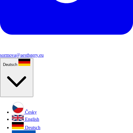
sormova@aesthgery.eu
Deutsch
Česky
English
Deutsch