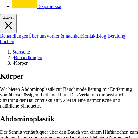
Українська
Zavřít
Behandlungen
Über uns
Vorher & nachher
Kontakt
Blog
Beratung
buchen
Startseite
›
Behandlungen
›
Körper
Körper
Wir bieten Abdominoplastik zur Bauchmodellierung mit Entfernung
von überschüssigem Fett und Haut. Das Verfahren umfasst auch
Straffung der Bauchmuskulatur. Ziel ist eine harmonische und
natürliche Silhouette.
Abdominoplastik
Der Schnitt verläuft quer über den Bauch von einem Hüftknochen zum
anderen, knapp über der Scham, sodass die entstehende Narbe leicht