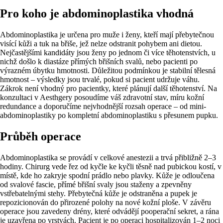
Pro koho je abdominoplastika vhodná
Abdominoplastika je určena pro muže i ženy, kteří mají přebytečnou
visící kůži a tuk na břiše, jež nelze odstranit pohybem ani dietou.
Nejčastějšími kandidáty jsou ženy po jednom či více těhotenstvích, u
nichž došlo k diastáze přímých břišních svalů, nebo pacienti po
výrazném úbytku hmotnosti. Důležitou podmínkou je stabilní tělesná
hmotnost – výsledky jsou trvalé, pokud si pacient udržuje váhu.
Zákrok není vhodný pro pacientky, které plánují další těhotenství. Na
konzultaci v Aesthgery posoudíme váš zdravotní stav, míru kožní
redundance a doporučíme nejvhodnější rozsah operace – od mini-
abdominoplastiky po kompletní abdominoplastiku s přesunem pupku.
Průběh operace
Abdominoplastika se provádí v celkové anestezii a trvá přibližně 2–3
hodiny. Chirurg vede řez od kyčle ke kyčli těsně nad pubickou kostí, v
místě, kde ho zakryje spodní prádlo nebo plavky. Kůže je odloučena
od svalové fascie, přímé břišní svaly jsou staženy a zpevněny
vstřebatelnými stehy. Přebytečná kůže je odstraněna a pupek je
repozicionován do přirozené polohy na nové kožní ploše. V závěru
operace jsou zavedeny drény, které odvádějí pooperační sekret, a rána
je uzavřena po vrstvách. Pacient je po operaci hospitalizován 1–2 noci