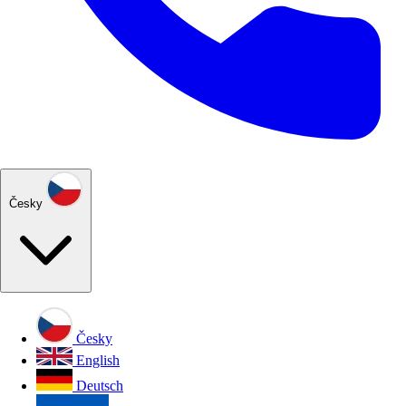
Česky
Česky
English
Deutsch