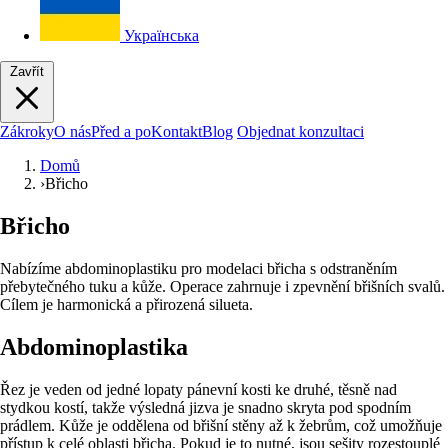
Українська
Zavřít
Zákroky
O nás
Před a po
Kontakt
Blog
Objednat konzultaci
Domů
›
Břicho
Břicho
Nabízíme abdominoplastiku pro modelaci břicha s odstraněním
přebytečného tuku a kůže. Operace zahrnuje i zpevnění břišních svalů.
Cílem je harmonická a přirozená silueta.
Abdominoplastika
Řez je veden od jedné lopaty pánevní kosti ke druhé, těsně nad
stydkou kostí, takže výsledná jizva je snadno skryta pod spodním
prádlem. Kůže je oddělena od břišní stěny až k žebrům, což umožňuje
přístup k celé oblasti břicha. Pokud je to nutné, jsou sešity rozestouplé