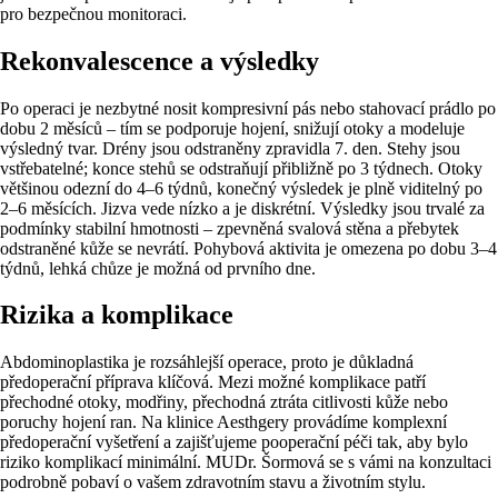
pro bezpečnou monitoraci.
Rekonvalescence a výsledky
Po operaci je nezbytné nosit kompresivní pás nebo stahovací prádlo po
dobu 2 měsíců – tím se podporuje hojení, snižují otoky a modeluje
výsledný tvar. Drény jsou odstraněny zpravidla 7. den. Stehy jsou
vstřebatelné; konce stehů se odstraňují přibližně po 3 týdnech. Otoky
většinou odezní do 4–6 týdnů, konečný výsledek je plně viditelný po
2–6 měsících. Jizva vede nízko a je diskrétní. Výsledky jsou trvalé za
podmínky stabilní hmotnosti – zpevněná svalová stěna a přebytek
odstraněné kůže se nevrátí. Pohybová aktivita je omezena po dobu 3–4
týdnů, lehká chůze je možná od prvního dne.
Rizika a komplikace
Abdominoplastika je rozsáhlejší operace, proto je důkladná
předoperační příprava klíčová. Mezi možné komplikace patří
přechodné otoky, modřiny, přechodná ztráta citlivosti kůže nebo
poruchy hojení ran. Na klinice Aesthgery provádíme komplexní
předoperační vyšetření a zajišťujeme pooperační péči tak, aby bylo
riziko komplikací minimální. MUDr. Šormová se s vámi na konzultaci
podrobně pobaví o vašem zdravotním stavu a životním stylu.