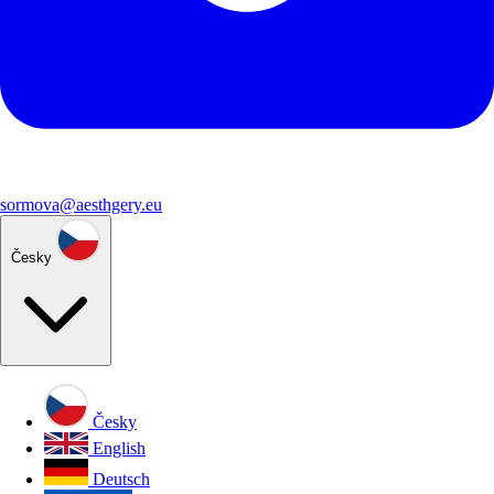
sormova@aesthgery.eu
Česky
Česky
English
Deutsch