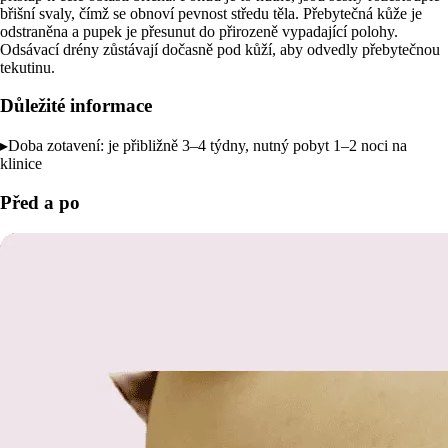
břišní svaly, čímž se obnoví pevnost středu těla. Přebytečná kůže je
odstraněna a pupek je přesunut do přirozeně vypadající polohy.
Odsávací drény zůstávají dočasně pod kůží, aby odvedly přebytečnou
tekutinu.
Důležité informace
▸
Doba zotavení:
je přibližně 3–4 týdny, nutný pobyt 1–2 noci na
klinice
Před a po