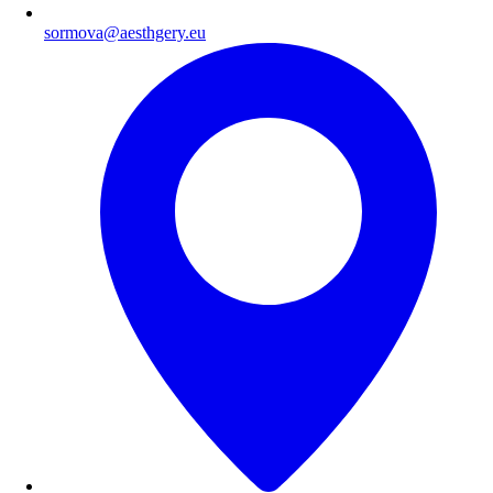
sormova@aesthgery.eu