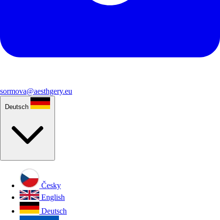
sormova@aesthgery.eu
Deutsch
Česky
English
Deutsch