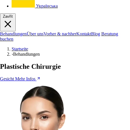
Українська
Zavřít
Behandlungen
Über uns
Vorher & nachher
Kontakt
Blog
Beratung
buchen
Startseite
›
Behandlungen
Plastische Chirurgie
Gesicht
Mehr Infos