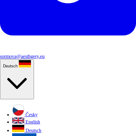
sormova@aesthgery.eu
Deutsch
Česky
English
Deutsch