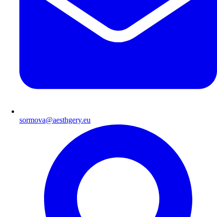
sormova@aesthgery.eu