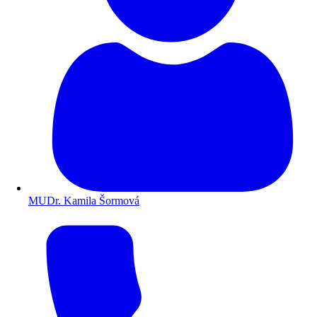
MUDr. Kamila Šormová