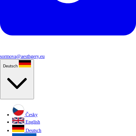
sormova@aesthgery.eu
Deutsch
Česky
English
Deutsch