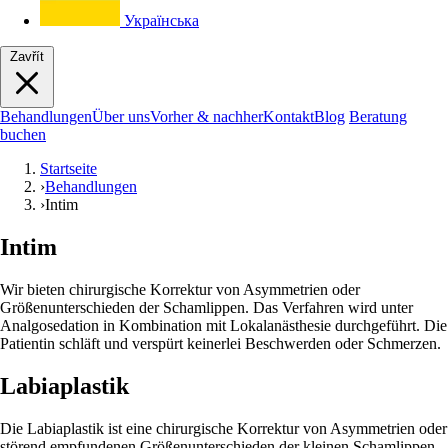
Українська
Zavřít
Behandlungen
Über uns
Vorher & nachher
Kontakt
Blog
Beratung
buchen
Startseite
›
Behandlungen
›
Intim
Intim
Wir bieten chirurgische Korrektur von Asymmetrien oder
Größenunterschieden der Schamlippen. Das Verfahren wird unter
Analgosedation in Kombination mit Lokalanästhesie durchgeführt. Die
Patientin schläft und verspürt keinerlei Beschwerden oder Schmerzen.
Labiaplastik
Die Labiaplastik ist eine chirurgische Korrektur von Asymmetrien oder
störend empfundenen Größenunterschieden der kleinen Schamlippen