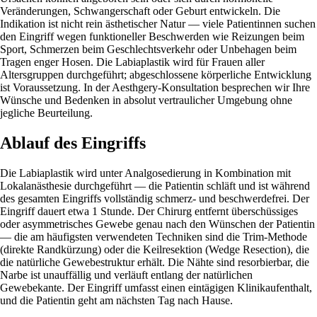
Veränderungen, Schwangerschaft oder Geburt entwickeln. Die
Indikation ist nicht rein ästhetischer Natur — viele Patientinnen suchen
den Eingriff wegen funktioneller Beschwerden wie Reizungen beim
Sport, Schmerzen beim Geschlechtsverkehr oder Unbehagen beim
Tragen enger Hosen. Die Labiaplastik wird für Frauen aller
Altersgruppen durchgeführt; abgeschlossene körperliche Entwicklung
ist Voraussetzung. In der Aesthgery-Konsultation besprechen wir Ihre
Wünsche und Bedenken in absolut vertraulicher Umgebung ohne
jegliche Beurteilung.
Ablauf des Eingriffs
Die Labiaplastik wird unter Analgosedierung in Kombination mit
Lokalanästhesie durchgeführt — die Patientin schläft und ist während
des gesamten Eingriffs vollständig schmerz- und beschwerdefrei. Der
Eingriff dauert etwa 1 Stunde. Der Chirurg entfernt überschüssiges
oder asymmetrisches Gewebe genau nach den Wünschen der Patientin
— die am häufigsten verwendeten Techniken sind die Trim-Methode
(direkte Randkürzung) oder die Keilresektion (Wedge Resection), die
die natürliche Gewebestruktur erhält. Die Nähte sind resorbierbar, die
Narbe ist unauffällig und verläuft entlang der natürlichen
Gewebekante. Der Eingriff umfasst einen eintägigen Klinikaufenthalt,
und die Patientin geht am nächsten Tag nach Hause.