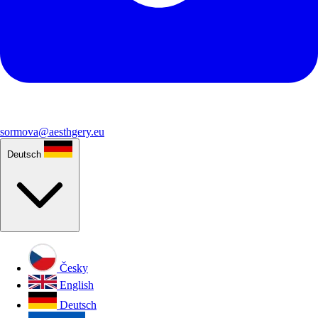
sormova@aesthgery.eu
Deutsch
Česky
English
Deutsch