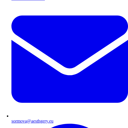
sormova@aesthgery.eu