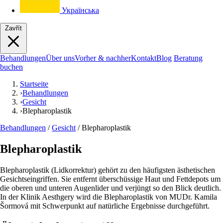
Українська
Zavřít
Behandlungen
Über uns
Vorher & nachher
Kontakt
Blog
Beratung
buchen
Startseite
›
Behandlungen
›
Gesicht
›
Blepharoplastik
Behandlungen
/
Gesicht
/
Blepharoplastik
Blepharoplastik
Blepharoplastik (Lidkorrektur) gehört zu den häufigsten ästhetischen
Gesichtseingriffen. Sie entfernt überschüssige Haut und Fettdepots um
die oberen und unteren Augenlider und verjüngt so den Blick deutlich.
In der Klinik Aesthgery wird die Blepharoplastik von MUDr. Kamila
Šormová mit Schwerpunkt auf natürliche Ergebnisse durchgeführt.