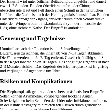
Der Eingriff wird unter örtlicher Betäubung durchgeführt und dauert
etwa 1–2 Stunden. Bei den Oberlidern entfernt der Chirurg
überschüssige Haut und Fett durch einen Schnitt in der natürlichen
Lidfalte – die Narbe ist nach der Heilung praktisch unsichtbar. Bei den
Unterlidern erfolgt der Zugang entweder durch einen Schnitt direkt
unter den Wimpern oder transkonjunktival (von der Innenseite des
Lids) ohne sichtbare Narbe. Der Eingriff ist ambulant.
Genesung und Ergebnisse
Unmittelbar nach der Operation ist mit Schwellungen und
Blutergüssen zu rechnen, die innerhalb von 7–14 Tagen abklingen.
Die Fäden werden am 5.–7. Tag entfernt. Gesellschaftsfähig sind Sie
in der Regel innerhalb von 10 Tagen. Das endgültige Ergebnis ist nach
2–3 Monaten sichtbar. Das Ergebnis der Blepharoplastik ist langfristig
und verjüngt die Augenpartie um Jahre.
Risiken und Komplikationen
Die Blepharoplastik gehört zu den sichersten ästhetischen Eingriffen.
Selten können Asymmetrie, vorübergehend trockene Augen,
Schwierigkeiten beim Schließen der Lider oder Infektionen auftreten.
In der Klinik Aesthgery minimieren wir Risiken durch gründliche
Voruntersuchung und erfahrene Durchführung.