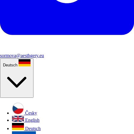
sormova@aesthgery.eu
Deutsch
Česky
English
Deutsch