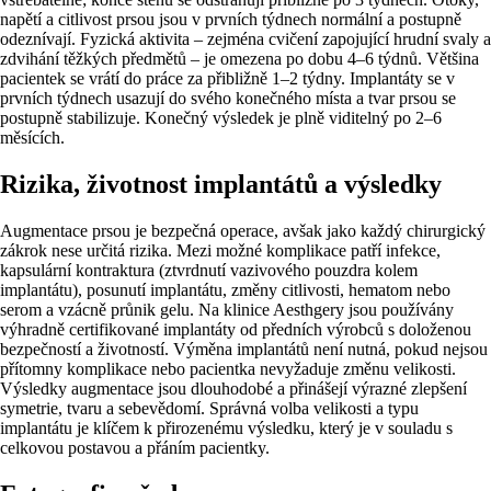
napětí a citlivost prsou jsou v prvních týdnech normální a postupně
odeznívají. Fyzická aktivita – zejména cvičení zapojující hrudní svaly a
zdvihání těžkých předmětů – je omezena po dobu 4–6 týdnů. Většina
pacientek se vrátí do práce za přibližně 1–2 týdny. Implantáty se v
prvních týdnech usazují do svého konečného místa a tvar prsou se
postupně stabilizuje. Konečný výsledek je plně viditelný po 2–6
měsících.
Rizika, životnost implantátů a výsledky
Augmentace prsou je bezpečná operace, avšak jako každý chirurgický
zákrok nese určitá rizika. Mezi možné komplikace patří infekce,
kapsulární kontraktura (ztvrdnutí vazivového pouzdra kolem
implantátu), posunutí implantátu, změny citlivosti, hematom nebo
serom a vzácně průnik gelu. Na klinice Aesthgery jsou používány
výhradně certifikované implantáty od předních výrobců s doloženou
bezpečností a životností. Výměna implantátů není nutná, pokud nejsou
přítomny komplikace nebo pacientka nevyžaduje změnu velikosti.
Výsledky augmentace jsou dlouhodobé a přinášejí výrazné zlepšení
symetrie, tvaru a sebevědomí. Správná volba velikosti a typu
implantátu je klíčem k přirozenému výsledku, který je v souladu s
celkovou postavou a přáním pacientky.