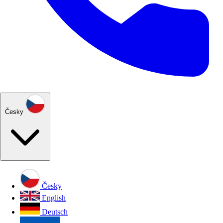
Česky
Česky
English
Deutsch