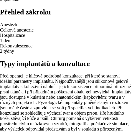
Přehled zákroku
Anestezie
Celková anestezie
Hospitalizace
1 den
Rekonvalescence
2 týdny
Typy implantátů a konzultace
Před operací je klíčová podrobná konzultace, při které se stanoví
ideální parametry implantátu. Nejpoužívanější jsou silikonové gelové
implantáty s kohezivní náplní – jejich konzistence připomíná přirozené
prsní tkáně a i při případném poškození obalu gel nevytéká. Implantáty
jsou dostupné v kulatém nebo anatomickém (kapkovitém) tvaru a v
různých projekcích. Fyziologické implantáty plněné slaným roztokem
jsou méně časté a zpravidla se volí při specifických indikacích. Při
konzultaci se zohledňuje výchozí tvar a objem prsou, šíře hrudního
koše, stávající kůže a tkáň. Chirurg pomáhá s výběrem velikosti
prostřednictvím ukázkových vzorků, fotografií a počítačové simulace,
aby výsledek odpovídal představám a byl v souladu s přirozenými