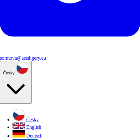
sormova@aesthgery.eu
Česky
Česky
English
Deutsch