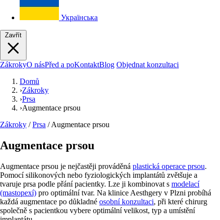
Українська
Zavřít
Zákroky
O nás
Před a po
Kontakt
Blog
Objednat konzultaci
Domů
›
Zákroky
›
Prsa
›
Augmentace prsou
Zákroky
/
Prsa
/
Augmentace prsou
Augmentace prsou
Augmentace prsou je nejčastěji prováděná
plastická operace prsou
.
Pomocí silikonových nebo fyziologických implantátů zvětšuje a
tvaruje prsa podle přání pacientky. Lze ji kombinovat s
modelací
(mastopexí)
pro optimální tvar. Na klinice Aesthgery v Plzni probíhá
každá augmentace po důkladné
osobní konzultaci
, při které chirurg
společně s pacientkou vybere optimální velikost, typ a umístění
implantátu.