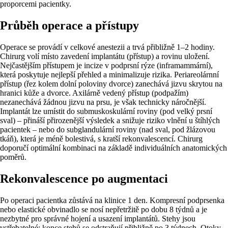
proporcemi pacientky.
Průběh operace a přístupy
Operace se provádí v celkové anestezii a trvá přibližně 1–2 hodiny.
Chirurg volí místo zavedení implantátu (přístup) a rovinu uložení.
Nejčastějším přístupem je incize v podprsní rýze (inframammární),
která poskytuje nejlepší přehled a minimalizuje rizika. Periareolárnní
přístup (řez kolem dolní poloviny dvorce) zanechává jizvu skrytou na
hranici kůže a dvorce. Axilárně vedený přístup (podpažím)
nezanechává žádnou jizvu na prsu, je však technicky náročnější.
Implantát lze umístit do submuskoskulární roviny (pod velký prsní
sval) – přináší přirozenější výsledek a snižuje riziko vlnění u štíhlých
pacientek – nebo do subglandulární roviny (nad sval, pod žlázovou
tkáň), která je méně bolestivá, s kratší rekonvalescencí. Chirurg
doporučí optimální kombinaci na základě individuálních anatomických
poměrů.
Rekonvalescence po augmentaci
Po operaci pacientka zůstává na klinice 1 den. Kompresní podprsenka
nebo elastické obvinadlo se nosí nepřetržitě po dobu 8 týdnů a je
nezbytné pro správné hojení a usazení implantátů. Stehy jsou
vstřebatelné; konce stehů se odstraňují přibližně po 3 týdnech. Otoky,