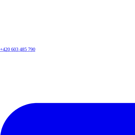
+420 603 485 790