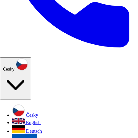
Česky
Česky
English
Deutsch