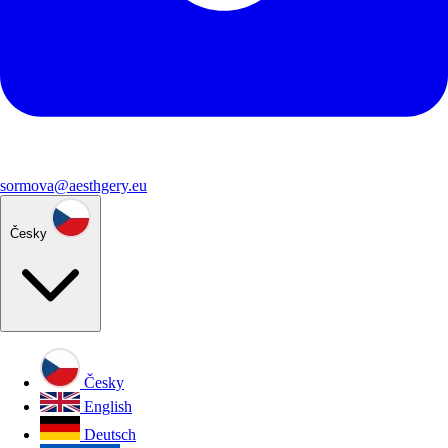
sormova@aesthgery.eu
Česky
Česky
English
Deutsch