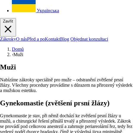
Українська
Zavřít
Zákroky
O nás
Před a po
Kontakt
Blog
Objednat konzultaci
Domů
›
Muži
Muži
Nabízíme zákroky speciálně pro muže – odstranění zvětšené prsní
žlázy. Všechny procedury provádíme s důrazem na přirozený výsledek
a mužskou estetiku.
Gynekomastie (zvětšení prsní žlázy)
Gynekomastie je stav, při němž dochází ke zvětšení prsní žlázy u
mužů, a chirurgické řešení přináší trvalý a přirozený výsledek. Zákrok
se provádí pod celkovou anestezií a zahrnuje periareolární řez, tedy řez
vedený podél dvorce bradavky, čímž je výsledná jizva minimálně