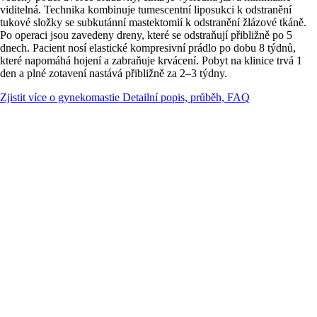
viditelná. Technika kombinuje tumescentní liposukci k odstranění
tukové složky se subkutánní mastektomií k odstranění žlázové tkáně.
Po operaci jsou zavedeny dreny, které se odstraňují přibližně po 5
dnech. Pacient nosí elastické kompresivní prádlo po dobu 8 týdnů,
které napomáhá hojení a zabraňuje krvácení. Pobyt na klinice trvá 1
den a plné zotavení nastává přibližně za 2–3 týdny.
Zjistit více o gynekomastie
Detailní popis, průběh, FAQ