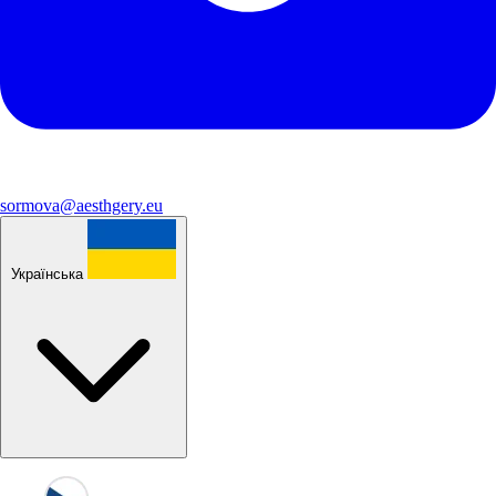
sormova@aesthgery.eu
Українська