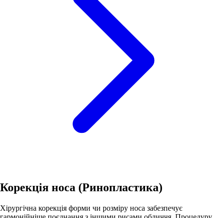
Корекція носа (Ринопластика)
Хірургічна корекція форми чи розміру носа забезпечує
гармонійніше поєднання з іншими рисами обличчя. Процедуру