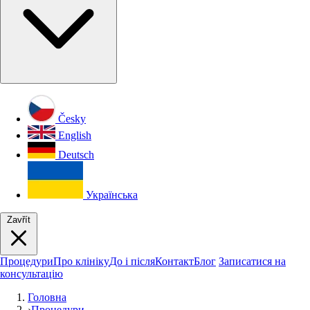
Česky
English
Deutsch
Українська
Zavřít
Процедури
Про клініку
До і після
Контакт
Блог
Записатися на
консультацію
Головна
›
Процедури