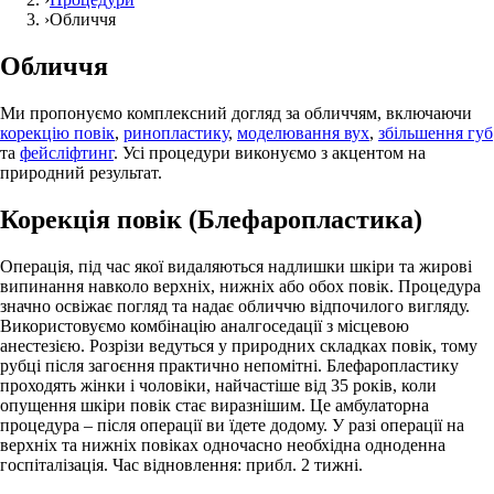
›
Обличчя
Обличчя
Ми пропонуємо комплексний догляд за обличчям, включаючи
корекцію повік
,
ринопластику
,
моделювання вух
,
збільшення губ
та
фейсліфтинг
. Усі процедури виконуємо з акцентом на
природний результат.
Корекція повік (Блефаропластика)
Операція, під час якої видаляються надлишки шкіри та жирові
випинання навколо верхніх, нижніх або обох повік. Процедура
значно освіжає погляд та надає обличчю відпочилого вигляду.
Використовуємо комбінацію аналгоседації з місцевою
анестезією. Розрізи ведуться у природних складках повік, тому
рубці після загоєння практично непомітні. Блефаропластику
проходять жінки і чоловіки, найчастіше від 35 років, коли
опущення шкіри повік стає виразнішим. Це амбулаторна
процедура – після операції ви їдете додому. У разі операції на
верхніх та нижніх повіках одночасно необхідна одноденна
госпіталізація. Час відновлення: прибл. 2 тижні.