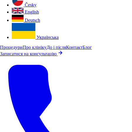
Česky
English
Deutsch
Українська
Процедури
Про клініку
До і після
Контакт
Блог
Записатися на консультацію