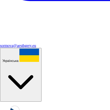
sormova@aesthgery.eu
Українська