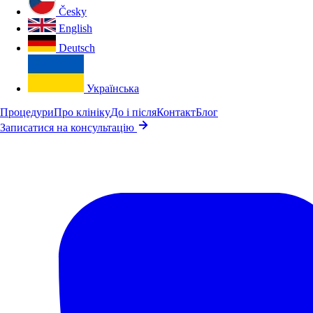
Česky
English
Deutsch
Українська
Процедури
Про клініку
До і після
Контакт
Блог
Записатися на консультацію