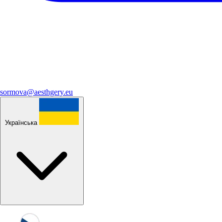
sormova@aesthgery.eu
Українська