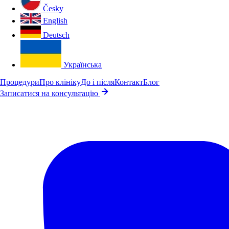
Česky
English
Deutsch
Українська
Процедури
Про клініку
До і після
Контакт
Блог
Записатися на консультацію