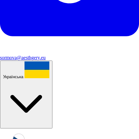
sormova@aesthgery.eu
Українська