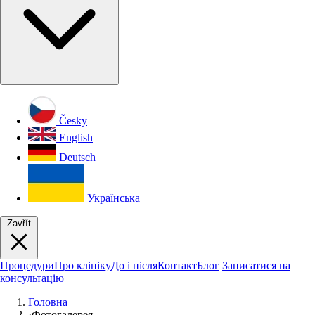
Česky
English
Deutsch
Українська
Zavřít
Процедури
Про клініку
До і після
Контакт
Блог
Записатися на
консультацію
Головна
›
Фотогалерея