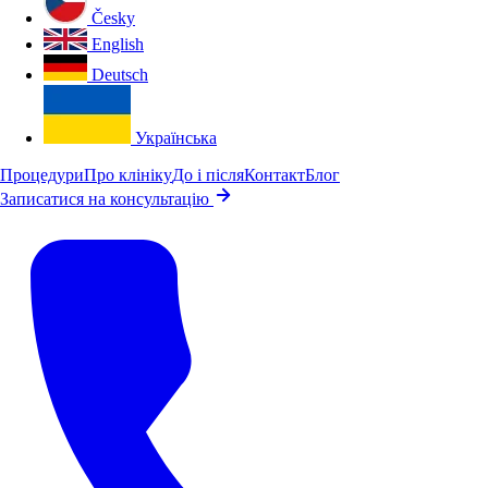
Česky
English
Deutsch
Українська
Процедури
Про клініку
До і після
Контакт
Блог
Записатися на консультацію