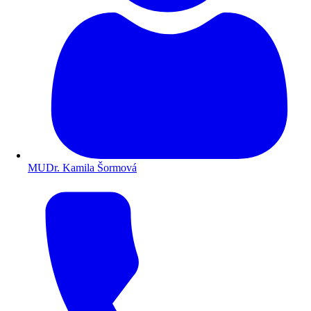
MUDr. Kamila Šormová