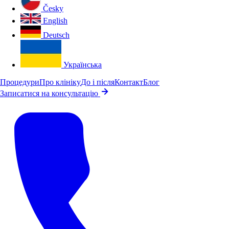
Česky
English
Deutsch
Українська
Процедури
Про клініку
До і після
Контакт
Блог
Записатися на консультацію