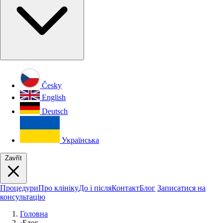
Česky
English
Deutsch
Українська
Zavřít
Процедури
Про клініку
До і після
Контакт
Блог
Записатися на
консультацію
Головна
›
Блог