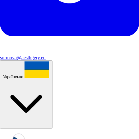
sormova@aesthgery.eu
Українська