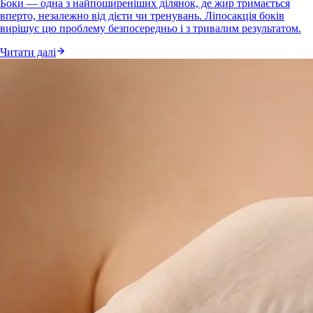
Боки — одна з найпоширеніших ділянок, де жир тримається
вперто, незалежно від дієти чи тренувань. Ліпосакція боків
вирішує цю проблему безпосередньо і з тривалим результатом.
Читати далі