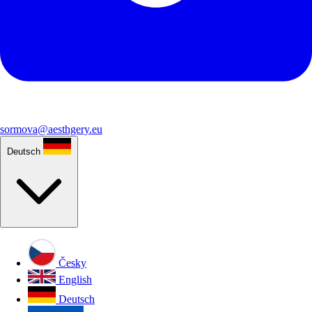
sormova@aesthgery.eu
Deutsch
Česky
English
Deutsch