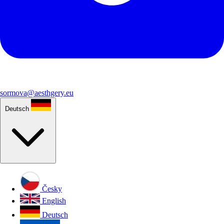
sormova@aesthgery.eu
Deutsch
Česky
English
Deutsch