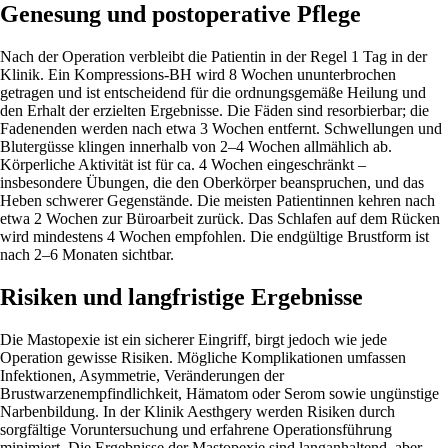
Genesung und postoperative Pflege
Nach der Operation verbleibt die Patientin in der Regel 1 Tag in der
Klinik. Ein Kompressions-BH wird 8 Wochen ununterbrochen
getragen und ist entscheidend für die ordnungsgemäße Heilung und
den Erhalt der erzielten Ergebnisse. Die Fäden sind resorbierbar; die
Fadenenden werden nach etwa 3 Wochen entfernt. Schwellungen und
Blutergüsse klingen innerhalb von 2–4 Wochen allmählich ab.
Körperliche Aktivität ist für ca. 4 Wochen eingeschränkt –
insbesondere Übungen, die den Oberkörper beanspruchen, und das
Heben schwerer Gegenstände. Die meisten Patientinnen kehren nach
etwa 2 Wochen zur Büroarbeit zurück. Das Schlafen auf dem Rücken
wird mindestens 4 Wochen empfohlen. Die endgültige Brustform ist
nach 2–6 Monaten sichtbar.
Risiken und langfristige Ergebnisse
Die Mastopexie ist ein sicherer Eingriff, birgt jedoch wie jede
Operation gewisse Risiken. Mögliche Komplikationen umfassen
Infektionen, Asymmetrie, Veränderungen der
Brustwarzenempfindlichkeit, Hämatom oder Serom sowie ungünstige
Narbenbildung. In der Klinik Aesthgery werden Risiken durch
sorgfältige Voruntersuchung und erfahrene Operationsführung
minimiert. Die Ergebnisse der Mastopexie sind langanhaltend, aber