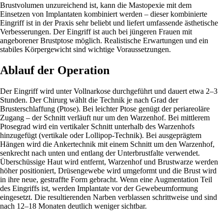
Brustvolumen unzureichend ist, kann die Mastopexie mit dem
Einsetzen von Implantaten kombiniert werden – dieser kombinierte
Eingriff ist in der Praxis sehr beliebt und liefert umfassende ästhetische
Verbesserungen. Der Eingriff ist auch bei jüngeren Frauen mit
angeborener Brustptose möglich. Realistische Erwartungen und ein
stabiles Körpergewicht sind wichtige Voraussetzungen.
Ablauf der Operation
Der Eingriff wird unter Vollnarkose durchgeführt und dauert etwa 2–3
Stunden. Der Chirurg wählt die Technik je nach Grad der
Brusterschlaffung (Ptose). Bei leichter Ptose genügt der periareoläre
Zugang – der Schnitt verläuft nur um den Warzenhof. Bei mittlerem
Ptosegrad wird ein vertikaler Schnitt unterhalb des Warzenhofs
hinzugefügt (vertikale oder Lollipop-Technik). Bei ausgeprägtem
Hängen wird die Ankertechnik mit einem Schnitt um den Warzenhof,
senkrecht nach unten und entlang der Unterbrustfalte verwendet.
Überschüssige Haut wird entfernt, Warzenhof und Brustwarze werden
höher positioniert, Drüsengewebe wird umgeformt und die Brust wird
in ihre neue, gestraffte Form gebracht. Wenn eine Augmentation Teil
des Eingriffs ist, werden Implantate vor der Gewebeumformung
eingesetzt. Die resultierenden Narben verblassen schrittweise und sind
nach 12–18 Monaten deutlich weniger sichtbar.