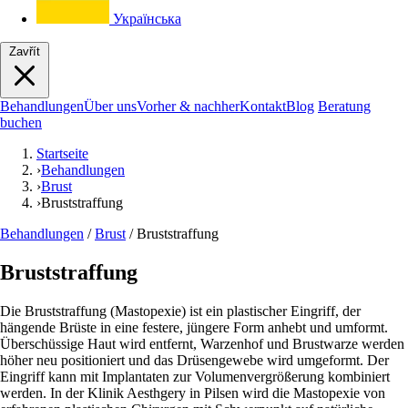
Українська
Zavřít
Behandlungen
Über uns
Vorher & nachher
Kontakt
Blog
Beratung
buchen
Startseite
›
Behandlungen
›
Brust
›
Bruststraffung
Behandlungen
/
Brust
/
Bruststraffung
Bruststraffung
Die Bruststraffung (Mastopexie) ist ein plastischer Eingriff, der
hängende Brüste in eine festere, jüngere Form anhebt und umformt.
Überschüssige Haut wird entfernt, Warzenhof und Brustwarze werden
höher neu positioniert und das Drüsengewebe wird umgeformt. Der
Eingriff kann mit Implantaten zur Volumenvergrößerung kombiniert
werden. In der Klinik Aesthgery in Pilsen wird die Mastopexie von