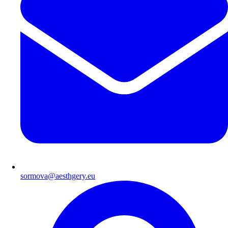
sormova@aesthgery.eu