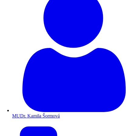
MUDr. Kamila Šormová