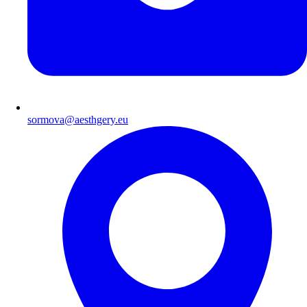
sormova@aesthgery.eu