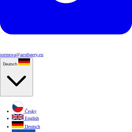
sormova@aesthgery.eu
Deutsch
Česky
English
Deutsch