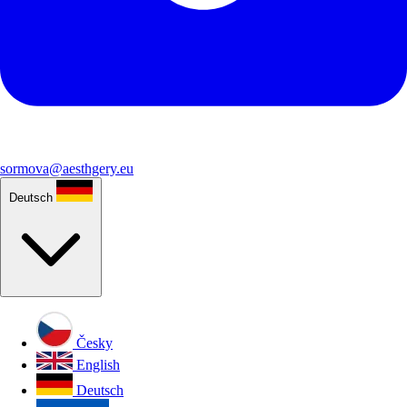
sormova@aesthgery.eu
Deutsch
Česky
English
Deutsch