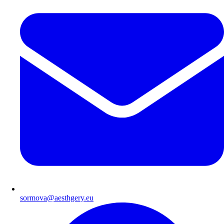
sormova@aesthgery.eu