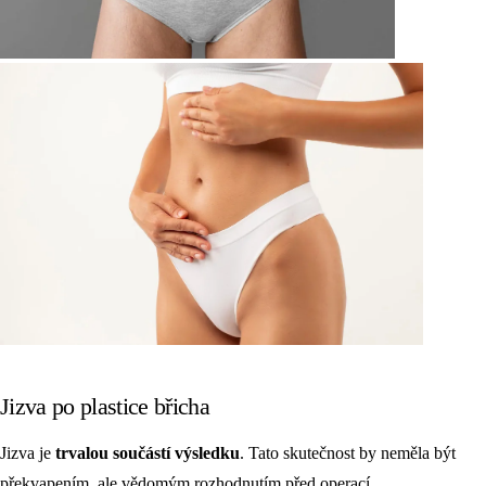
Jizva po plastice břicha
Jizva je
trvalou součástí výsledku
. Tato skutečnost by neměla být
překvapením, ale vědomým rozhodnutím před operací.