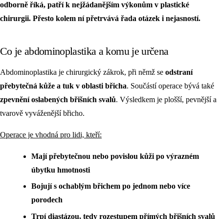
odborně říká, patří k nejžádanějším výkonům v plastické
chirurgii. Přesto kolem ní přetrvává řada otázek i nejasností.
Co je abdominoplastika a komu je určena
Abdominoplastika je chirurgický zákrok, při němž se
odstraní
přebytečná kůže a tuk v oblasti břicha
. Součástí operace bývá také
zpevnění oslabených břišních svalů
. Výsledkem je plošší, pevnější a
tvarově vyváženější břicho.
Operace je vhodná pro lidi, kteří:
Mají přebytečnou nebo povislou kůži po výrazném
úbytku hmotnosti
Bojují s ochablým břichem po jednom nebo více
porodech
Trpí diastázou, tedy rozestupem přímých břišních svalů