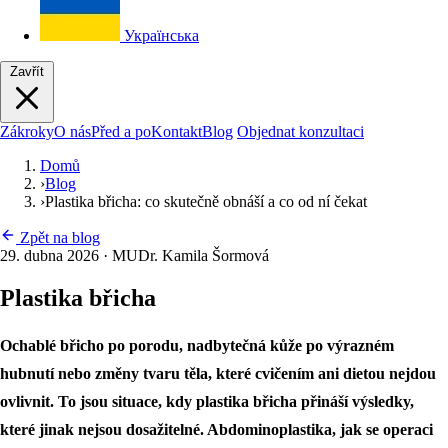
Українська
Zavřít
Zákroky
O nás
Před a po
Kontakt
Blog
Objednat konzultaci
Domů
›
Blog
›
Plastika břicha: co skutečně obnáší a co od ní čekat
Zpět na blog
29. dubna 2026
·
MUDr. Kamila Šormová
Plastika břicha
Ochablé břicho po porodu, nadbytečná kůže po výrazném
hubnutí nebo změny tvaru těla, které cvičením ani dietou nejdou
ovlivnit. To jsou situace, kdy plastika břicha přináší výsledky,
které jinak nejsou dosažitelné. Abdominoplastika, jak se operaci