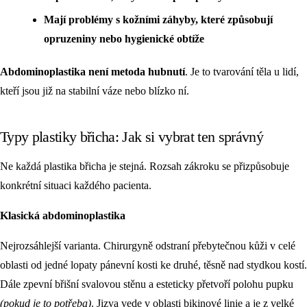
Mají problémy s kožními záhyby, které způsobují
opruzeniny nebo hygienické obtíže
Abdominoplastika není metoda hubnutí
. Je to tvarování těla u lidí,
kteří jsou již na stabilní váze nebo blízko ní.
Typy plastiky břicha: Jak si vybrat ten správný
Ne každá plastika břicha je stejná. Rozsah zákroku se přizpůsobuje
konkrétní situaci každého pacienta.
Klasická abdominoplastika
Nejrozsáhlejší varianta. Chirurgyně odstraní přebytečnou kůži v celé
oblasti od jedné lopaty pánevní kosti ke druhé, těsně nad stydkou kostí.
Dále zpevní břišní svalovou stěnu a esteticky přetvoří polohu pupku
(pokud je to potřeba)
. Jizva vede v oblasti bikinové linie a je z velké