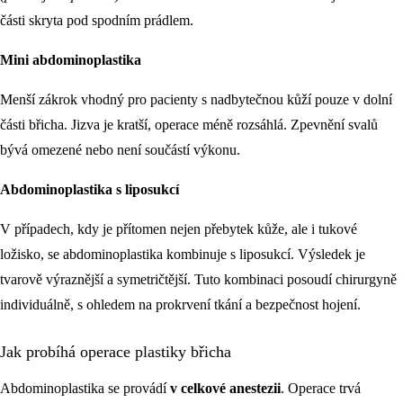
části skryta pod spodním prádlem.
Mini abdominoplastika
Menší zákrok vhodný pro pacienty s nadbytečnou kůží pouze v dolní
části břicha. Jizva je kratší, operace méně rozsáhlá. Zpevnění svalů
bývá omezené nebo není součástí výkonu.
Abdominoplastika s liposukcí
V případech, kdy je přítomen nejen přebytek kůže, ale i tukové
ložisko, se abdominoplastika kombinuje s liposukcí. Výsledek je
tvarově výraznější a symetričtější. Tuto kombinaci posoudí chirurgyně
individuálně, s ohledem na prokrvení tkání a bezpečnost hojení.
Jak probíhá operace plastiky břicha
Abdominoplastika se provádí
v celkové anestezii
. Operace trvá