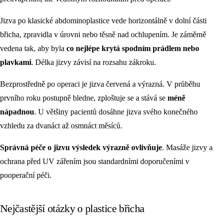
Jizva po klasické abdominoplastice vede horizontálně v dolní části
břicha, zpravidla v úrovni nebo těsně nad ochlupením. Je záměrně
vedena tak, aby byla
co nejlépe krytá spodním prádlem nebo
plavkami
. Délka jizvy závisí na rozsahu zákroku.
Bezprostředně po operaci je jizva červená a výrazná. V průběhu
prvního roku postupně bledne, zploštuje se a stává se
méně
nápadnou
. U většiny pacientů dosáhne jizva svého konečného
vzhledu za dvanáct až osmnáct měsíců.
Správná péče o jizvu výsledek výrazně ovlivňuje
. Masáže jizvy a
ochrana před UV zářením jsou standardními doporučeními v
pooperační péči.
Nejčastější otázky o plastice břicha