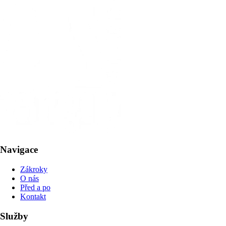
Navigace
Zákroky
O nás
Před a po
Kontakt
Služby