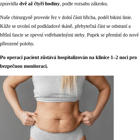
zpravidla
dvě až čtyři hodiny
, podle rozsahu zákroku.
Naše chirurgyně provede řez v dolní části břicha, podél bikini linie.
Kůže se uvolní od podkladové tkáně, přebytečná část se odstraní a
břišní fascie se zpevní vstřebatelnými stehy. Pupek se přemístí do nové
přirozené polohy.
Po operaci pacient zůstává hospitalizován na klinice 1–2 noci pro
bezpečnou monitoraci.