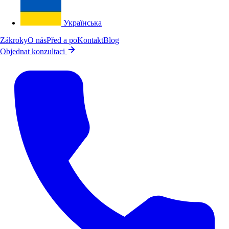
Українська
Zákroky
O nás
Před a po
Kontakt
Blog
Objednat konzultaci