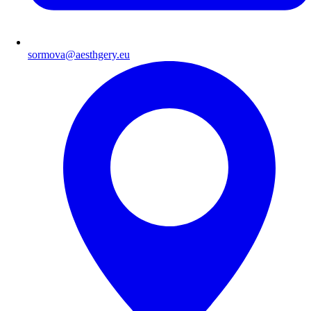
sormova@aesthgery.eu