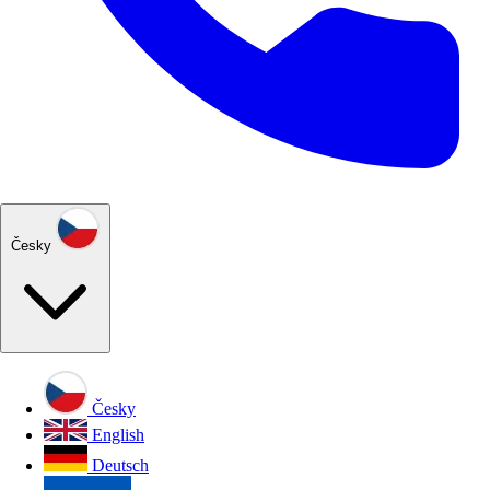
Česky
Česky
English
Deutsch