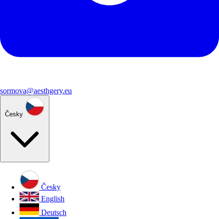
sormova@aesthgery.eu
Česky
Česky
English
Deutsch