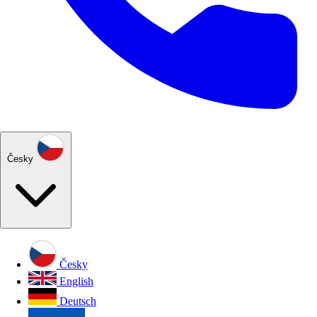
Česky
Česky
English
Deutsch