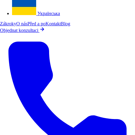
Українська
Zákroky
O nás
Před a po
Kontakt
Blog
Objednat konzultaci