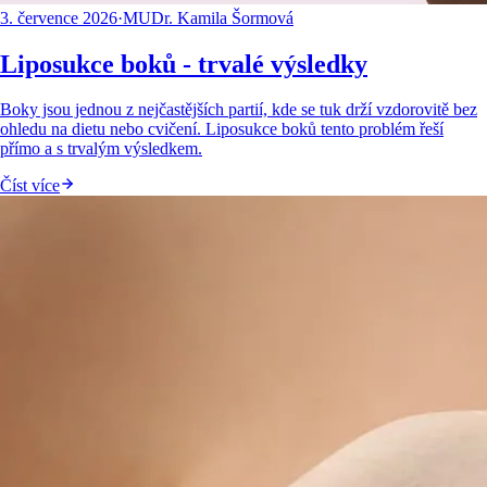
3. července 2026
·
MUDr. Kamila Šormová
Liposukce boků - trvalé výsledky
Boky jsou jednou z nejčastějších partií, kde se tuk drží vzdorovitě bez
ohledu na dietu nebo cvičení. Liposukce boků tento problém řeší
přímo a s trvalým výsledkem.
Číst více