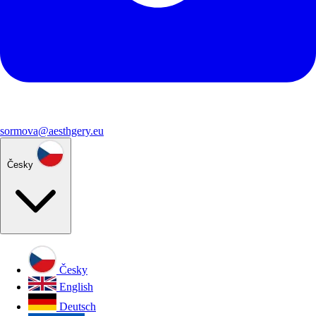
sormova@aesthgery.eu
Česky
Česky
English
Deutsch