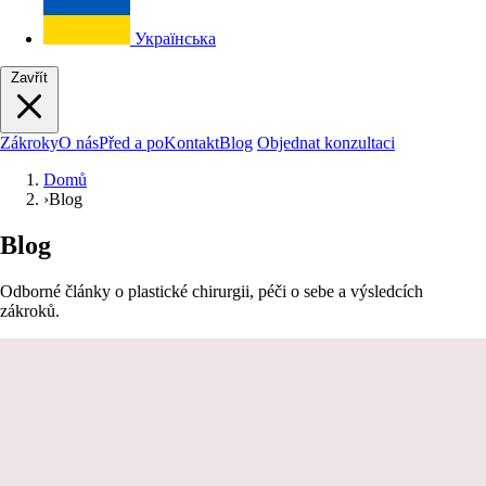
Українська
Zavřít
Zákroky
O nás
Před a po
Kontakt
Blog
Objednat konzultaci
Domů
›
Blog
Blog
Odborné články o plastické chirurgii, péči o sebe a výsledcích
zákroků.