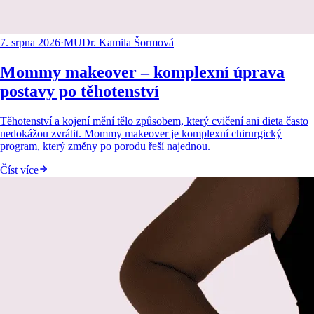
7. srpna 2026
·
MUDr. Kamila Šormová
Mommy makeover – komplexní úprava
postavy po těhotenství
Těhotenství a kojení mění tělo způsobem, který cvičení ani dieta často
nedokážou zvrátit. Mommy makeover je komplexní chirurgický
program, který změny po porodu řeší najednou.
Číst více