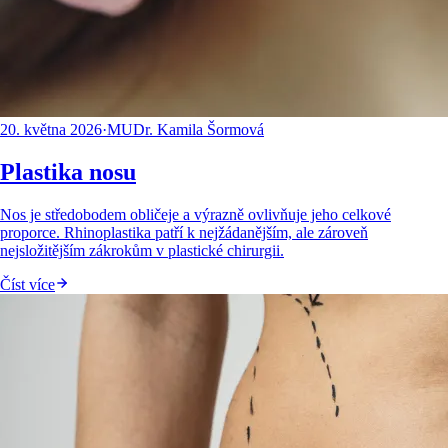
20. května 2026
·
MUDr. Kamila Šormová
Plastika nosu
Nos je středobodem obličeje a výrazně ovlivňuje jeho celkové
proporce. Rhinoplastika patří k nejžádanějším, ale zároveň
nejsložitějším zákrokům v plastické chirurgii.
Číst více