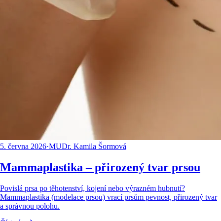
5. června 2026
·
MUDr. Kamila Šormová
Mammaplastika – přirozený tvar prsou
Povislá prsa po těhotenství, kojení nebo výrazném hubnutí?
Mammaplastika (modelace prsou) vrací prsům pevnost, přirozený tvar
a správnou polohu.