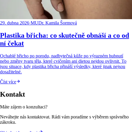
29. dubna 2026
·
MUDr. Kamila Šormová
Plastika břicha: co skutečně obnáší a co od
ní čekat
Ochablé břicho po porodu, nadbytečná kůže po výrazném hubnutí
nebo změny tvaru těla, které cvičením ani dietou nejdou ovlivnit. To
jsou situace, kdy plastika břicha přináší výsledky, které jinak nejsou
dosažitelné.
Číst více
Kontakt
Máte zájem o konzultaci?
Neváhejte nás kontaktovat. Rádi vám poradíme s výběrem správného
zákroku.