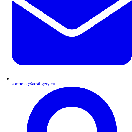
sormova@aesthgery.eu